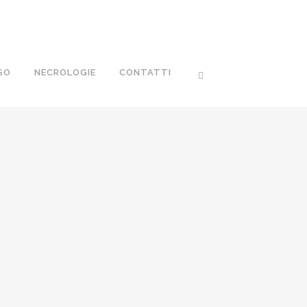
SO
NECROLOGIE
CONTATTI
OGGERO
re, 2019
/
0 Comments
ELLAPIANA
re, 2019
/
0 Comments