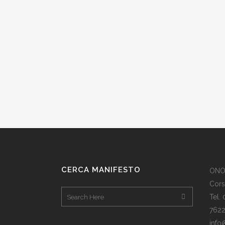
FRANCESCO RAGUSA
16 Novembre, 2019
/
0 Comments
ALDO PROMIO
02 Novembre, 2019
/
0 Comments
CERCA MANIFESTO
ONO
Cors
Tel.
762
info