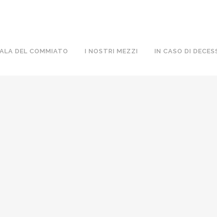
ALL
ANNIVERSARI
LUTTI
TRIGESIME
ALA DEL COMMIATO
I NOSTRI MEZZI
IN CASO DI DECES
ALDO FENOCCHIO
ENZO R
26 Novembre, 2019
/
0 Comments
26 Novemb
ALDO PROMIO
MARIO D
23 Novembre, 2019
/
0 Comments
20 Novemb