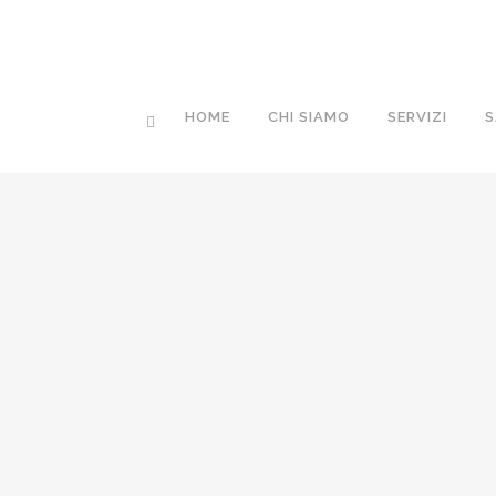
HOME
CHI SIAMO
SERVIZI
S
PIER GIORGIO MIGNONE
26 Novembre, 2019
/
0 Comments
CAROLINA VUOLO VED. FLAUTO
23 Novembre, 2019
/
0 Comments