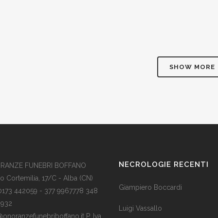
ENZO ROGGERO (CLIC)
REMO A
10 Novembre, 2019
/
0 Comments
04 Novemb
SHOW MORE
NECROLOGIE RECENTI
RANZE FUNEBRI BOFFANO
o Cortemilia, 17/C - Alba (CN)
Giampiero Boccardi
 0173 442059 - 377 9967778 348
2932
Luigi Vassallo
@onoranzefunebriboffano.it P. Iva