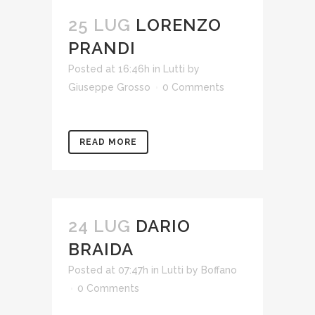
25 LUG
LORENZO
PRANDI
Posted at 16:46h
in
Lutti
by
Giuseppe Grosso
0 Comments
READ MORE
24 LUG
DARIO
BRAIDA
Posted at 07:47h
in
Lutti
by
Boffano
0 Comments