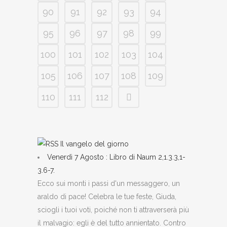
90
91
92
93
94
95
96
97
98
99
100
101
102
103
104
105
106
107
108
109
110
111
112
Il vangelo del giorno
Venerdì 7 Agosto : Libro di Naum 2,1.3.3,1-
3.6-7.
Ecco sui monti i passi d'un messaggero, un
araldo di pace! Celebra le tue feste, Giuda,
sciogli i tuoi voti, poiché non ti attraverserà più
il malvagio: egli è del tutto annientato. Contro