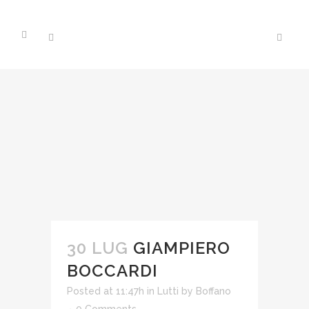
30 LUG
GIAMPIERO
BOCCARDI
Posted at 11:47h
in
Lutti
by
Boffano