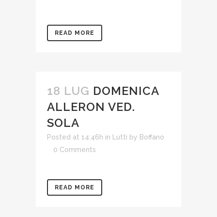
READ MORE
18 LUG
DOMENICA
ALLERON VED.
SOLA
Posted at 14:46h
in
Lutti
by
Boffano
0 Comments
READ MORE