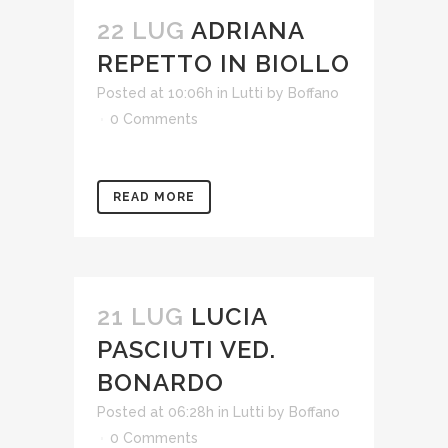
22 LUG
ADRIANA
REPETTO IN BIOLLO
Posted at 10:06h
in
Lutti
by
Boffano
0 Comments
READ MORE
21 LUG
LUCIA
PASCIUTI VED.
BONARDO
Posted at 06:28h
in
Lutti
by
Boffano
0 Comments