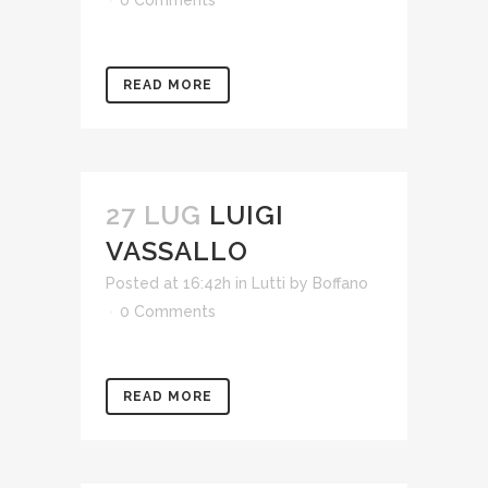
0 Comments
READ MORE
27 LUG
LUIGI
VASSALLO
Posted at 16:42h
in
Lutti
by
Boffano
0 Comments
READ MORE