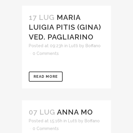
17 LUG
MARIA
LUIGIA PITIS (GINA)
VED. PAGLIARINO
Posted at 09:23h
in
Lutti
by
Boffano
0 Comments
READ MORE
07 LUG
ANNA MO
Posted at 15:16h
in
Lutti
by
Boffano
0 Comments