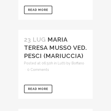
READ MORE
23 LUG
MARIA
TERESA MUSSO VED.
PESCI (MARIUCCIA)
Posted at 06:50h
in
Lutti
by
Boffano
0 Comments
READ MORE