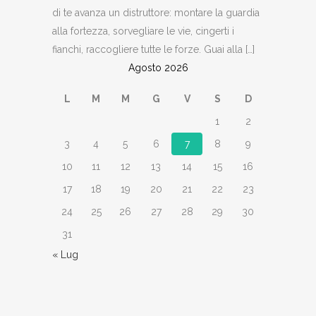
di te avanza un distruttore: montare la guardia
alla fortezza, sorvegliare le vie, cingerti i
fianchi, raccogliere tutte le forze. Guai alla […]
Agosto 2026
L
M
M
G
V
S
D
1
2
3
4
5
6
7
8
9
10
11
12
13
14
15
16
17
18
19
20
21
22
23
24
25
26
27
28
29
30
31
« Lug