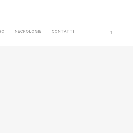
SO
NECROLOGIE
CONTATTI
O (GINO) BRIATORE
bre, 2022
/
0 Comments
 MANNO