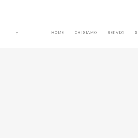
HOME
CHI SIAMO
SERVIZI
S
IVANO FASSINO
29 Settembre, 2022
/
0 Comments
GIUSEPPE GALLO