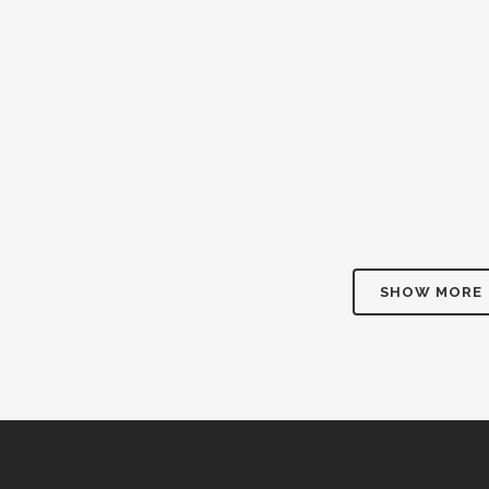
21 Settembre, 2022
/
0 Comments
21 Settemb
MARIA BOMBINO VED. PRATO
ANGELO 
20 Settembre, 2022
/
0 Comments
18 Settem
SHOW MORE