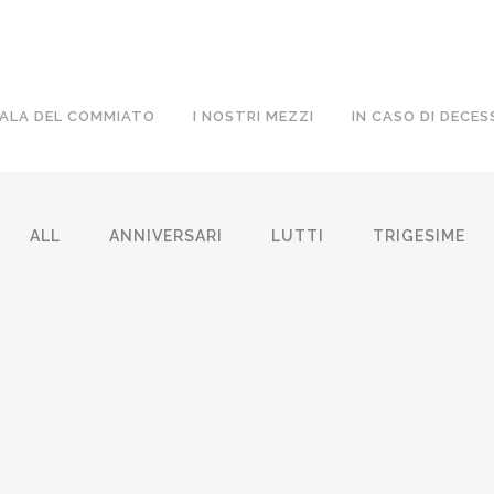
ALA DEL COMMIATO
I NOSTRI MEZZI
IN CASO DI DECES
ALL
ANNIVERSARI
LUTTI
TRIGESIME
DONATO TRICARICO
GREGORI
28 Settembre, 2022
/
0 Comments
25 Settem
VINCENZO POSSEMATO
FILIPPO