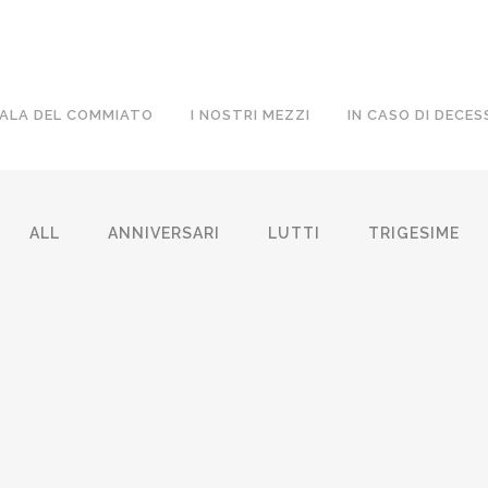
ALA DEL COMMIATO
I NOSTRI MEZZI
IN CASO DI DECES
ALL
ANNIVERSARI
LUTTI
TRIGESIME
FIORENZO GALLESIO
ROSALBA
23 Febbraio, 2026
/
0 Comments
23 Febbrai
PALMINA TORTA VED. FENOCCHIO
ANGELO 