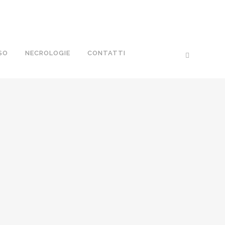
SO
NECROLOGIE
CONTATTI
 VALFRÈ
o, 2026
/
0 Comments
SERVETTI