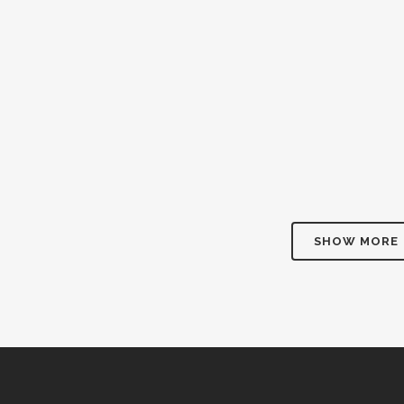
22 Febbraio, 2026
/
0 Comments
18 Febbrai
MARIO ALLISIO
LORENZO
13 Febbraio, 2026
/
1 Comment
13 Febbrai
SHOW MORE