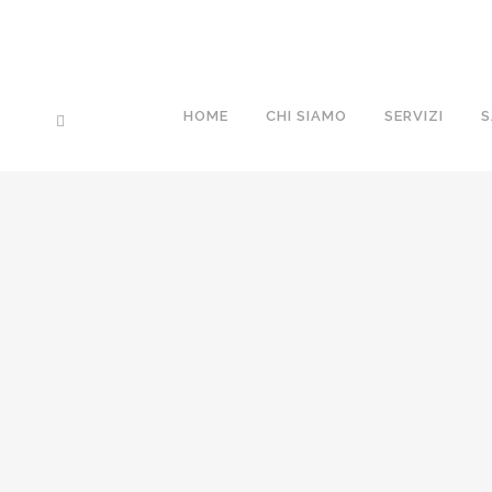
HOME
CHI SIAMO
SERVIZI
S
PIERANGELO APPIANO
28 Febbraio, 2026
/
0 Comments
PIER FRANCO CASAVECCHIA