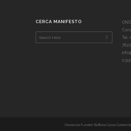
CERCA MANIFESTO
ONO
Cors
Tel.
762
info
0311
Onoranze Funebri Boffano Corso Cortemilia