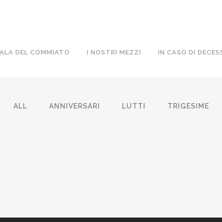
ALA DEL COMMIATO
I NOSTRI MEZZI
IN CASO DI DECES
ALL
ANNIVERSARI
LUTTI
TRIGESIME
CRISTINA CASTAGNOTTO VED.
GIUSEPP
MINELLI
07 Giugno,
07 Giugno, 2026
/
0 Comments