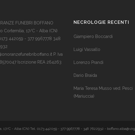
NECROLOGIE RECENTI
RANZE FUNEBRI BOFFANO
o Cortemilia, 17/C - Alba (CN)
Giampiero Boccardi
 0173 442059 - 377 9967778 348
2932
Luigi Vassallo
@onoranzefunebriboffano.it P. Iva
8570047 Iscrizione REA 264263
Lorenzo Prandi
Dario Braida
Maria Teresa Musso ved. Pesci
(Mariuccia)
, 17/C - Alba (CN) Tel. 0173 442059 - 377 9967778 - 348 7622932 - boffano.alba@virg