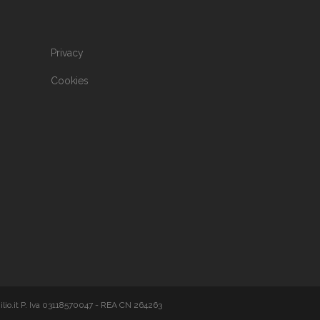
Privacy
Cookies
ilio.it P. Iva 03118570047 - REA CN 264263