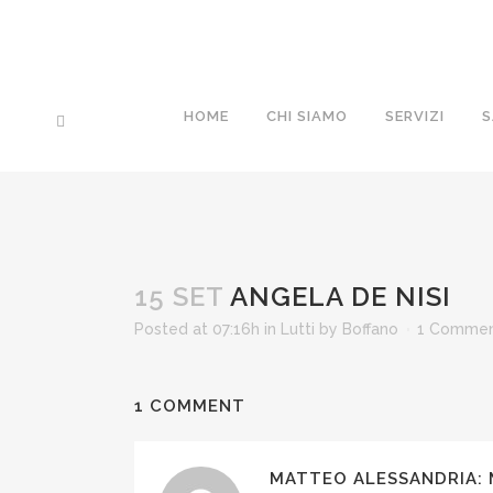
HOME
CHI SIAMO
SERVIZI
S
15 SET
ANGELA DE NISI
Posted at 07:16h
in
Lutti
by
Boffano
1 Comme
1 COMMENT
MATTEO ALESSANDRIA: 