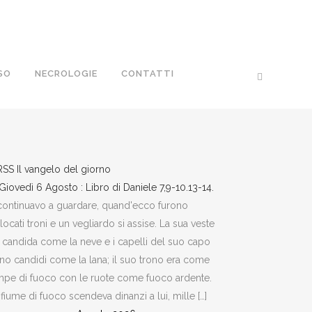
SO
NECROLOGIE
CONTATTI
Il vangelo del giorno
Giovedì 6 Agosto : Libro di Daniele 7,9-10.13-14.
continuavo a guardare, quand'ecco furono
locati troni e un vegliardo si assise. La sua veste
 candida come la neve e i capelli del suo capo
no candidi come la lana; il suo trono era come
pe di fuoco con le ruote come fuoco ardente.
fiume di fuoco scendeva dinanzi a lui, mille […]