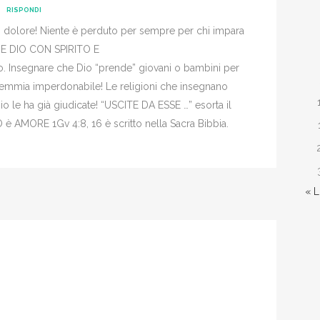
RISPONDI
ro dolore! Niente è perduto per sempre per chi impara
E DIO CON SPIRITO E
o. Insegnare che Dio “prende” giovani o bambini per
stemmia imperdonabile! Le religioni che insegnano
Dio le ha già giudicate! “USCITE DA ESSE …” esorta il
O è AMORE 1Gv 4:8, 16 è scritto nella Sacra Bibbia.
« 