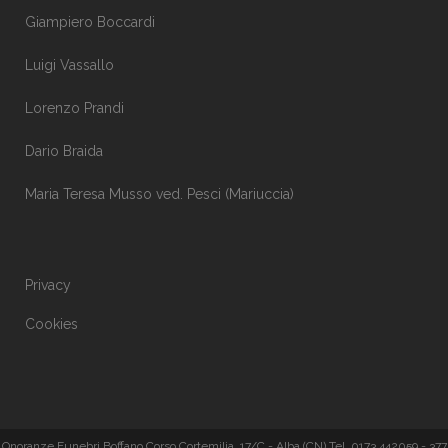
Giampiero Boccardi
Luigi Vassallo
Lorenzo Prandi
Dario Braida
Maria Teresa Musso ved. Pesci (Mariuccia)
Privacy
Cookies
Onoranze Funebri Boffano Corso Cortemilia, 17/C - Alba (CN) Tel. 0173 442059 - 377