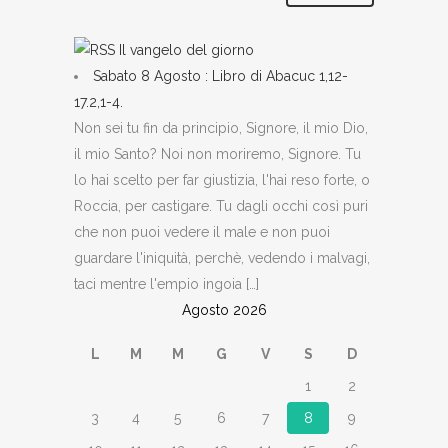
Il vangelo del giorno
Sabato 8 Agosto : Libro di Abacuc 1,12-
17.2,1-4.
Non sei tu fin da principio, Signore, il mio Dio,
il mio Santo? Noi non moriremo, Signore. Tu
lo hai scelto per far giustizia, l'hai reso forte, o
Roccia, per castigare. Tu dagli occhi così puri
che non puoi vedere il male e non puoi
guardare l'iniquità, perchè, vedendo i malvagi,
taci mentre l'empio ingoia […]
Agosto 2026
L
M
M
G
V
S
D
1
2
3
4
5
6
7
8
9