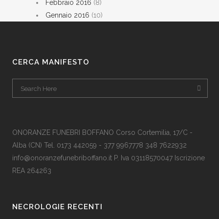
Febbraio 2016
(8)
Gennaio 2016
(10)
CERCA MANIFESTO
ONORANZE FUNEBRI BOFFANO Corso Cortemilia, 17/C -
Alba (CN) Tel. 0173 442059 - 377 9967778 348 7622932
info@onoranzefunebriboffano.it P. Iva 03118570047 Iscrizione
REA 264263
NECROLOGIE RECENTI