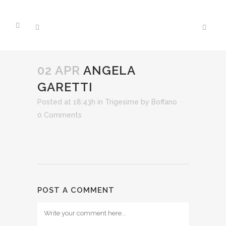
02 APR
ANGELA
GARETTI
Posted at 18:43h
in
Trigesime
by
Boffano
0 Comments
POST A COMMENT