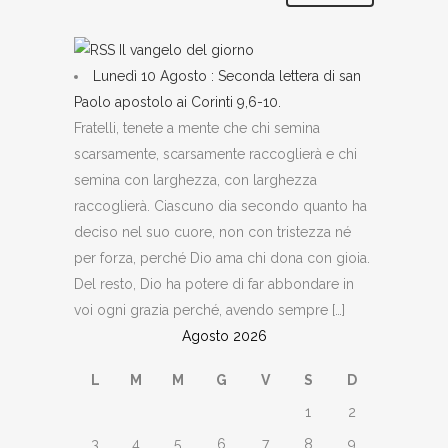
Il vangelo del giorno
Lunedì 10 Agosto : Seconda lettera di san
Paolo apostolo ai Corinti 9,6-10.
Fratelli, tenete a mente che chi semina
scarsamente, scarsamente raccoglierà e chi
semina con larghezza, con larghezza
raccoglierà. Ciascuno dia secondo quanto ha
deciso nel suo cuore, non con tristezza né
per forza, perché Dio ama chi dona con gioia.
Del resto, Dio ha potere di far abbondare in
voi ogni grazia perché, avendo sempre […]
Agosto 2026
L
M
M
G
V
S
D
1
2
3
4
5
6
7
8
9