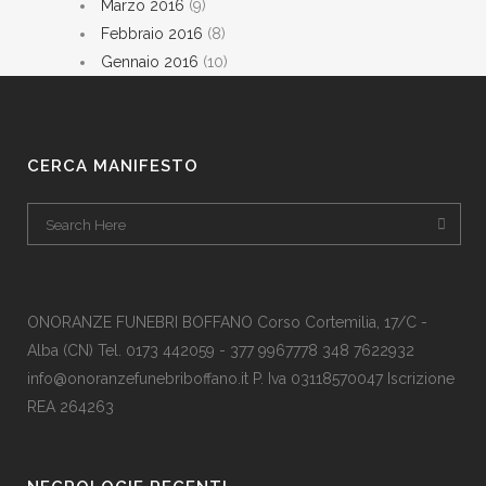
Marzo 2016
(9)
Febbraio 2016
(8)
Gennaio 2016
(10)
CERCA MANIFESTO
ONORANZE FUNEBRI BOFFANO Corso Cortemilia, 17/C -
Alba (CN) Tel. 0173 442059 - 377 9967778 348 7622932
info@onoranzefunebriboffano.it P. Iva 03118570047 Iscrizione
REA 264263