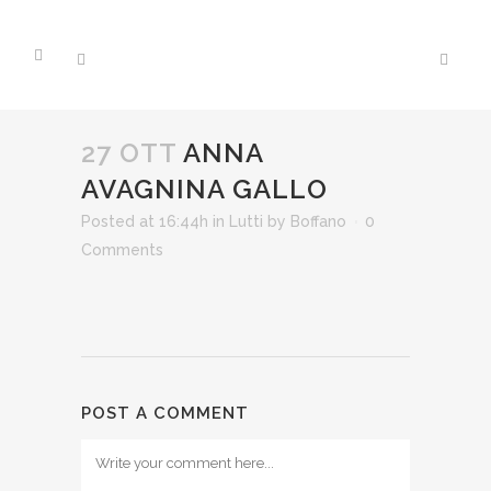
27 OTT
ANNA
AVAGNINA GALLO
Posted at 16:44h
in
Lutti
by
Boffano
0
Comments
POST A COMMENT