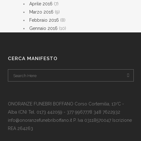
Aprile 2016
(7)
Marzo 2016
(9)
Febbraio 2016
(8)
Gennaio 2016
(10)
CERCA MANIFESTO
ONORANZE FUNEBRI BOFFANO Corso Cortemilia, 17/C -
Alba (CN) Tel. 0173 442059 - 377 9967778 348 7622932
info@onoranzefunebriboffano.it P. Iva 03118570047 Iscrizione
REA 264263