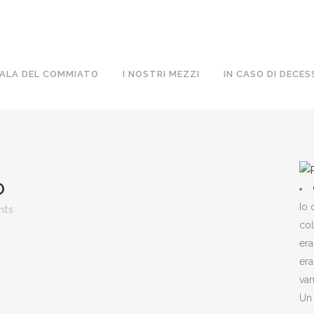
ALA DEL COMMIATO
I NOSTRI MEZZI
IN CASO DI DECES
O
Io 
nts
col
era
era
vam
Un 