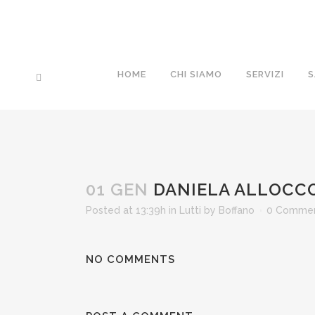
HOME
CHI SIAMO
SERVIZI
S
01 GEN
DANIELA ALLOCC
Posted at 13:39h
in
Lutti
by
Boffano
0 Comme
NO COMMENTS