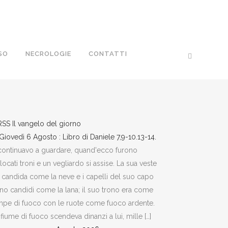
SO
NECROLOGIE
CONTATTI
Il vangelo del giorno
Giovedì 6 Agosto : Libro di Daniele 7,9-10.13-14.
continuavo a guardare, quand'ecco furono
locati troni e un vegliardo si assise. La sua veste
 candida come la neve e i capelli del suo capo
no candidi come la lana; il suo trono era come
pe di fuoco con le ruote come fuoco ardente.
fiume di fuoco scendeva dinanzi a lui, mille […]