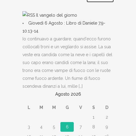
Il vangelo del giorno
Giovedì 6 Agosto : Libro di Daniele 7,9-
10.13-14.
Io continuavo a guardare, quand'ecco furono
collocati troni e un vegliardo si assise. La sua
veste era candida come la neve e i capelli del
suo capo erano candidi come la lana; il suo
trono era come vampe di fuoco con le ruote
come fuoco ardente. Un fiume di fuoco
scendeva dinanzi a lui, mille […]
Agosto 2026
L
M
M
G
V
S
D
1
2
3
4
5
6
7
8
9