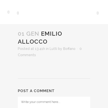
01 GEN
EMILIO
ALLOCCO
Posted at 13:41h
in
Lutti
by
Boffano
0
Comments
POST A COMMENT