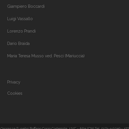
Giampiero Boccardi
Luigi Vassallo
Lorenzo Prandi
Dario Braida
Maria Teresa Musso ved. Pesci (Mariuccia)
Privacy
Cookies
Onoranze Funebri Boffano Corso Cortemilia, 17/C - Alba (CN) Tel. 0173 442059 - 377