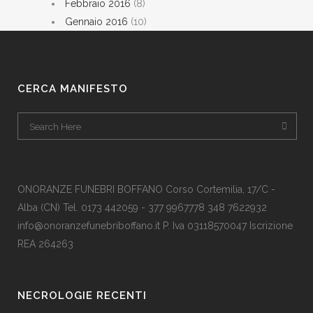
Febbraio 2016
(8)
Gennaio 2016
(10)
CERCA MANIFESTO
ONORANZE FUNEBRI BOFFANO Corso Cortemilia, 17/C -
Alba (CN) Tel. 0173 442059 - 377 9967778 348 7622932
info@onoranzefunebriboffano.it P. Iva 03118570047 Iscrizione
REA 264263
NECROLOGIE RECENTI