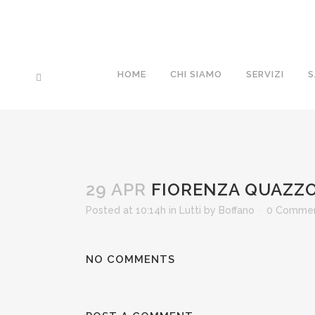
HOME
CHI SIAMO
SERVIZI
S
29 APR
FIORENZA QUAZZO
Posted at 10:14h
in
Lutti
by
Boffano
0 Comme
NO COMMENTS