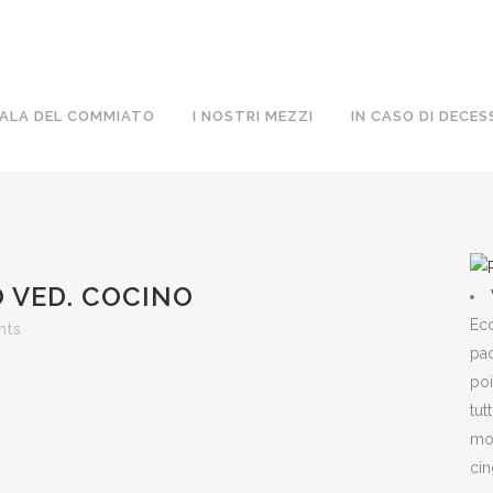
ALA DEL COMMIATO
I NOSTRI MEZZI
IN CASO DI DECES
 VED. COCINO
Ecc
nts
pac
poi
tut
mon
cin