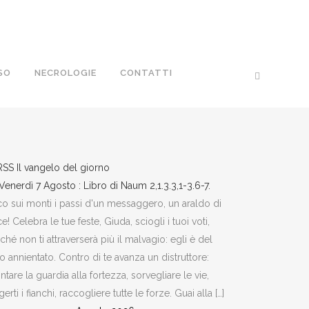
SO
NECROLOGIE
CONTATTI
Il vangelo del giorno
Venerdì 7 Agosto : Libro di Naum 2,1.3.3,1-3.6-7.
o sui monti i passi d'un messaggero, un araldo di
e! Celebra le tue feste, Giuda, sciogli i tuoi voti,
ché non ti attraverserà più il malvagio: egli è del
to annientato. Contro di te avanza un distruttore:
tare la guardia alla fortezza, sorvegliare le vie,
gerti i fianchi, raccogliere tutte le forze. Guai alla […]