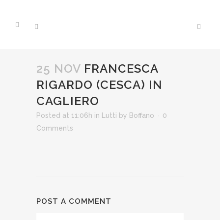
25 NOV
FRANCESCA
RIGARDO (CESCA) IN
CAGLIERO
Posted at 11:06h
in
Lutti
by
Boffano
0
Comments
POST A COMMENT