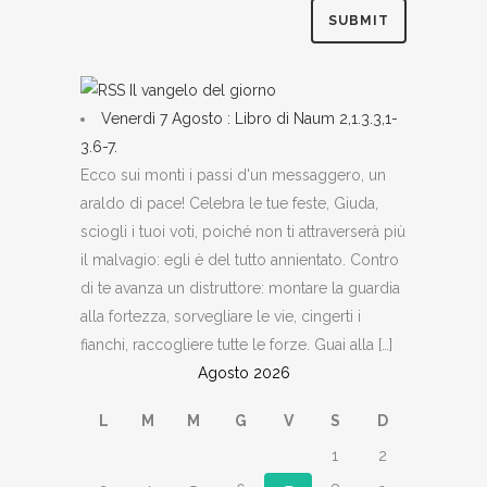
Il vangelo del giorno
Venerdì 7 Agosto : Libro di Naum 2,1.3.3,1-
3.6-7.
Ecco sui monti i passi d'un messaggero, un
araldo di pace! Celebra le tue feste, Giuda,
sciogli i tuoi voti, poiché non ti attraverserà più
il malvagio: egli è del tutto annientato. Contro
di te avanza un distruttore: montare la guardia
alla fortezza, sorvegliare le vie, cingerti i
fianchi, raccogliere tutte le forze. Guai alla […]
Agosto 2026
L
M
M
G
V
S
D
1
2