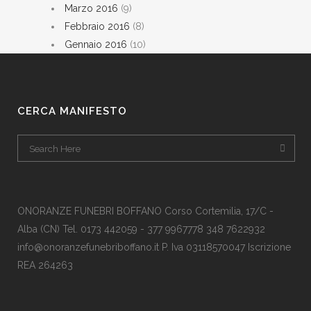
Marzo 2016
(9)
Febbraio 2016
(8)
Gennaio 2016
(10)
CERCA MANIFESTO
ONORANZE FUNEBRI BOFFANO Corso Cortemilia, 17/C -
Alba (CN) Tel. 0173 442059 - 377 9967778 348 7622932
info@onoranzefunebriboffano.it P. Iva 03118570047 Iscrizione
REA 264263