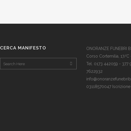
CERCA MANIFESTO
ONORANZE FUNEBRI 
Corso Cortemilia, 17/C 
Tel. 0173 442059 - 377
7622932
info@onoranzefunebribof
03118570047 Iscrizion