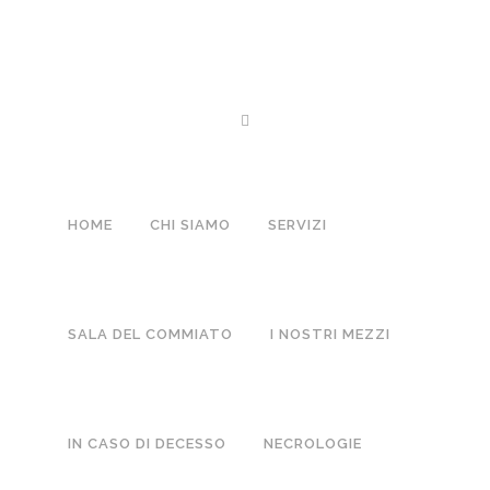
01 AGO
FRANCESCO DOTTA
Posted at 14:25h
in
Lutti
by
Boffano
0 Comments
HOME
CHI SIAMO
SERVIZI
NO COMMENTS
SALA DEL COMMIATO
I NOSTRI MEZZI
POST A COMMENT
IN CASO DI DECESSO
NECROLOGIE