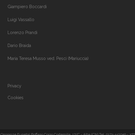
Giampiero Boccardi
Luigi Vassallo
Lorenzo Prandi
Dario Braida
Maria Teresa Musso ved. Pesci (Mariuccia)
Privacy
Cookies
Onoranze Funebri Boffano Corso Cortemilia, 17/C - Alba (CN) Tel. 0173 442059 - 377