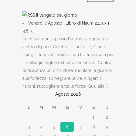
Il vangelo del giorno
Venerdì 7 Agosto : Libro di Naum 2,1.3.3,1-
3.6-7.
Ecco sui monti i passi d'un messaggero, un
araldo di pace! Celebra le tue feste, Giuda,
sciogli i tuoi voti, poiché non ti attraverserà più
il malvagio: egli è del tutto annientato. Contro
di te avanza un distruttore: montare la guardia
alla fortezza, sorvegliare le vie, cingerti i
fianchi, raccogliere tutte le forze. Guai alla […]
Agosto 2026
L
M
M
G
V
S
D
1
2
3
4
5
6
7
8
9