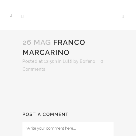
26 MAG
FRANCO
MARCARINO
Posted at 12:50h
in
Lutti
by
Boffano
0
Comments
POST A COMMENT