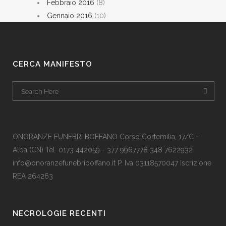
Febbraio 2016
(8)
Gennaio 2016
(10)
CERCA MANIFESTO
ONORANZE FUNEBRI BOFFANO Corso Cortemilia, 17/C -
Alba (CN) Tel. 0173 442059 - 377 9967778 348 7622932
info@onoranzefunebriboffano.it P. Iva 03118570047 Iscrizione
REA 264263
NECROLOGIE RECENTI