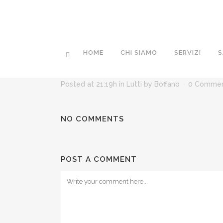
HOME
CHI SIAMO
SERVIZI
S
28 MAG
GIOVANNI MARIN
Posted at 21:19h
in
Lutti
by
Boffano
0 Comme
NO COMMENTS
POST A COMMENT