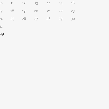
10
11
12
13
14
15
16
17
18
19
20
21
22
23
24
25
26
27
28
29
30
31
Lug