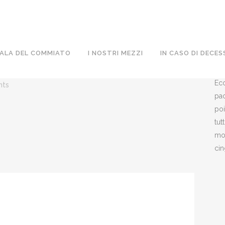
ALA DEL COMMIATO
I NOSTRI MEZZI
IN CASO DI DECES
O
Ecc
nts
pac
poi
tut
mon
cin