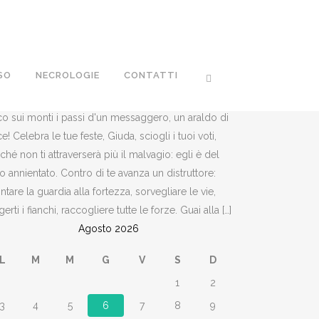
SO
NECROLOGIE
CONTATTI
Il vangelo del giorno
Venerdì 7 Agosto : Libro di Naum 2,1.3.3,1-3.6-7.
o sui monti i passi d'un messaggero, un araldo di
e! Celebra le tue feste, Giuda, sciogli i tuoi voti,
ché non ti attraverserà più il malvagio: egli è del
to annientato. Contro di te avanza un distruttore:
tare la guardia alla fortezza, sorvegliare le vie,
gerti i fianchi, raccogliere tutte le forze. Guai alla […]
Agosto 2026
L
M
M
G
V
S
D
1
2
3
4
5
6
7
8
9