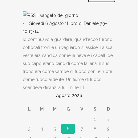
Il vangelo del giorno
Giovedì 6 Agosto : Libro di Daniele 7,9-
10.13-14.
Io continuavo a guardare, quand'ecco furono
collocati troni e un vegliardo si assise. La sua
veste era candida come la neve e i capelli del
suo capo erano candidi come la lana; il suo
trono era come vampe di fuoco con le ruote
come fuoco ardente. Un fiume di fuoco
scendeva dinanzi a lui, mille […]
Agosto 2026
L
M
M
G
V
S
D
1
2
3
4
5
6
7
8
9