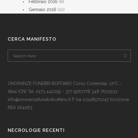
Febbraio 2016
(8)
Gennaio 2016
(10)
CERCA MANIFESTO
ONORANZE FUNEBRI BOFFANO Corso Cortemilia, 17/C -
Alba (CN) Tel. 0173 442059 - 377 9967778 348 7622932
info@onoranzefunebriboffano.it P. Iva 03118570047 Iscrizione
REA 264263
NECROLOGIE RECENTI