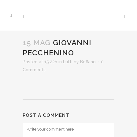
15 MAG
GIOVANNI
PECCHENINO
Posted at 15:22h
in
Lutti
by
Boffano
0
Comments
POST A COMMENT