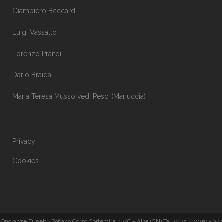
Giampiero Boccardi
Luigi Vassallo
Lorenzo Prandi
Dario Braida
Maria Teresa Musso ved. Pesci (Mariuccia)
Privacy
Cookies
Onoranze Funebri Boffano Corso Cortemilia, 17/C - Alba (CN) Tel. 0173 442059 - 377