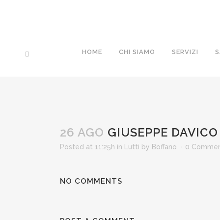
HOME
CHI SIAMO
SERVIZI
S
26 AGO
GIUSEPPE DAVICO
Posted at 11:25h
in
Lutti
by
Boffano
0 Commen
NO COMMENTS