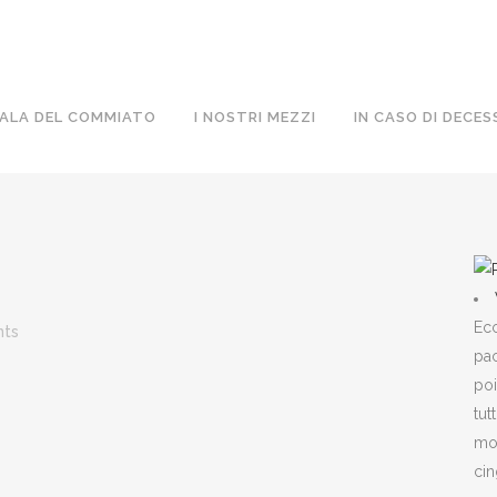
ALA DEL COMMIATO
I NOSTRI MEZZI
IN CASO DI DECES
Ecc
ts
pac
poi
tut
mon
cin