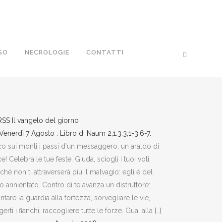
SO
NECROLOGIE
CONTATTI
Il vangelo del giorno
Venerdì 7 Agosto : Libro di Naum 2,1.3.3,1-3.6-7.
o sui monti i passi d'un messaggero, un araldo di
e! Celebra le tue feste, Giuda, sciogli i tuoi voti,
ché non ti attraverserà più il malvagio: egli è del
to annientato. Contro di te avanza un distruttore:
tare la guardia alla fortezza, sorvegliare le vie,
gerti i fianchi, raccogliere tutte le forze. Guai alla […]