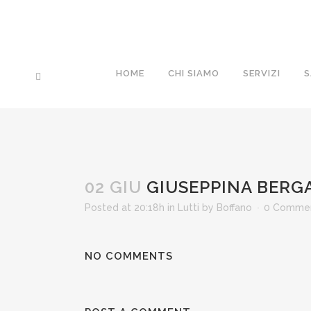
HOME
CHI SIAMO
SERVIZI
S
02 GIU
GIUSEPPINA BERGA
Posted at 20:18h
in
Lutti
by
Boffano
0 Comme
NO COMMENTS