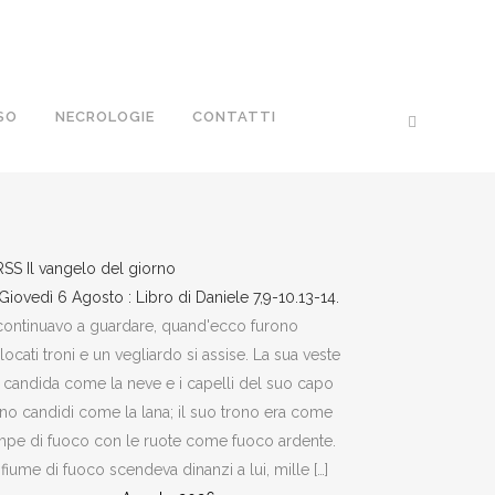
SO
NECROLOGIE
CONTATTI
Il vangelo del giorno
Giovedì 6 Agosto : Libro di Daniele 7,9-10.13-14.
continuavo a guardare, quand'ecco furono
locati troni e un vegliardo si assise. La sua veste
 candida come la neve e i capelli del suo capo
no candidi come la lana; il suo trono era come
pe di fuoco con le ruote come fuoco ardente.
fiume di fuoco scendeva dinanzi a lui, mille […]