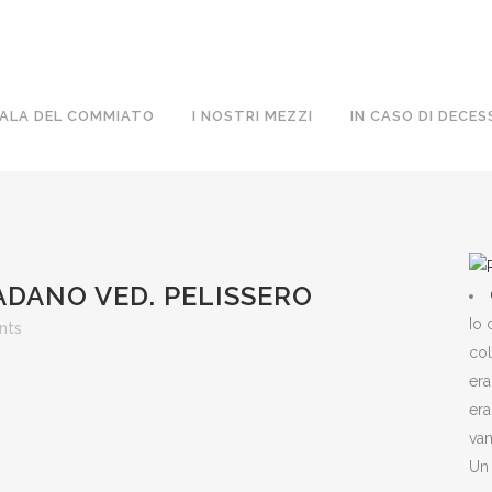
ALA DEL COMMIATO
I NOSTRI MEZZI
IN CASO DI DECES
DANO VED. PELISSERO
Io 
nts
col
era
era
vam
Un 