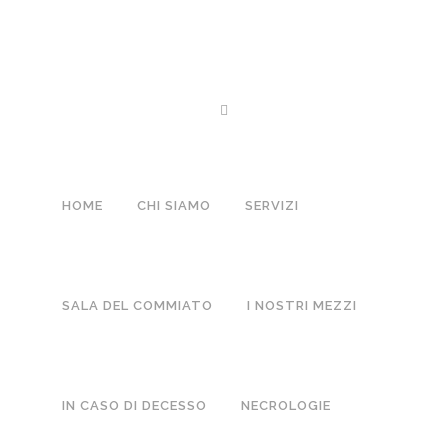
07 MAG
LAURA LORA
Posted at 16:52h
in
Trigesime
by
Boffano
0 Comments
HOME
CHI SIAMO
SERVIZI
NO COMMENTS
SALA DEL COMMIATO
I NOSTRI MEZZI
POST A COMMENT
IN CASO DI DECESSO
NECROLOGIE