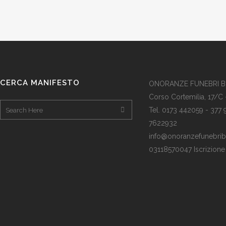
CERCA MANIFESTO
ONORANZE FUNEBRI 
Corso Cortemilia, 17/C 
Tel. 0173 442059 - 377
7622932
info@onoranzefunebribof
03118570047 Iscrizion