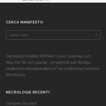
CERCA MANIFESTO
ONORANZE FUNEBRI BOFFANO Corso Cortemilia, 17/C -
Alba (CN) Tel. 0173 442059 - 377 9967778 348 7622932
info@onoranzefunebriboffano.it P. Iva 03118570047 Iscrizione
REA 264263
NECROLOGIE RECENTI
Giampiero Boccardi