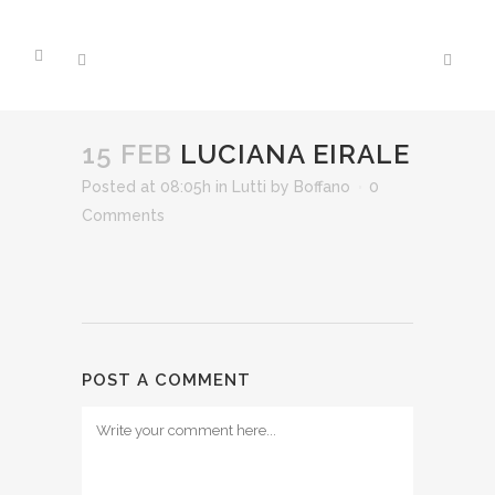
15 FEB
LUCIANA EIRALE
Posted at 08:05h
in
Lutti
by
Boffano
0
Comments
POST A COMMENT