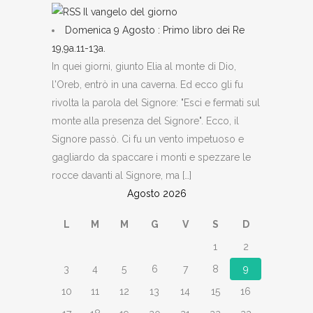
Il vangelo del giorno
Domenica 9 Agosto : Primo libro dei Re
19,9a.11-13a.
In quei giorni, giunto Elia al monte di Dio,
l'Oreb, entrò in una caverna. Ed ecco gli fu
rivolta la parola del Signore: "Esci e fermati sul
monte alla presenza del Signore". Ecco, il
Signore passò. Ci fu un vento impetuoso e
gagliardo da spaccare i monti e spezzare le
rocce davanti al Signore, ma […]
Agosto 2026
L
M
M
G
V
S
D
1
2
3
4
5
6
7
8
9
10
11
12
13
14
15
16