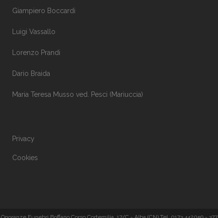
Giampiero Boccardi
Luigi Vassallo
Lorenzo Prandi
Dario Braida
Maria Teresa Musso ved. Pesci (Mariuccia)
Privacy
Cookies
Onoranze Funebri Boffano Corso Cortemilia, 17/C - Alba (CN) Tel. 0173 442059 - 377