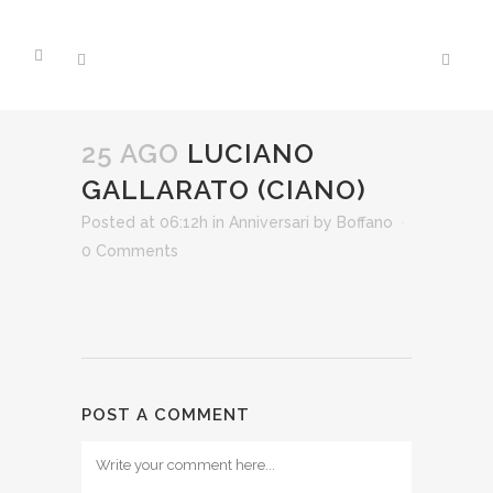
25 AGO
LUCIANO
GALLARATO (CIANO)
Posted at 06:12h
in
Anniversari
by
Boffano
0 Comments
POST A COMMENT