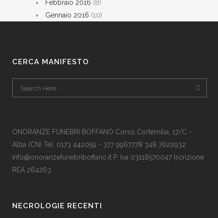
Febbraio 2016
(8)
Gennaio 2016
(10)
CERCA MANIFESTO
ONORANZE FUNEBRI BOFFANO Corso Cortemilia, 17/C -
Alba (CN) Tel. 0173 442059 - 377 9967778 348 7622932
info@onoranzefunebriboffano.it P. Iva 03118570047 Iscrizione
REA 264263
NECROLOGIE RECENTI