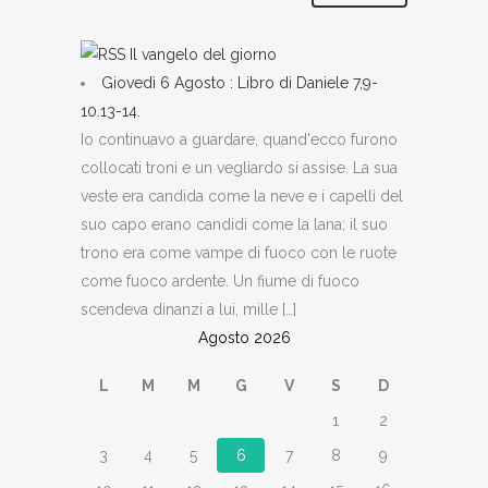
Il vangelo del giorno
Giovedì 6 Agosto : Libro di Daniele 7,9-
10.13-14.
Io continuavo a guardare, quand'ecco furono
collocati troni e un vegliardo si assise. La sua
veste era candida come la neve e i capelli del
suo capo erano candidi come la lana; il suo
trono era come vampe di fuoco con le ruote
come fuoco ardente. Un fiume di fuoco
scendeva dinanzi a lui, mille […]
Agosto 2026
L
M
M
G
V
S
D
1
2
3
4
5
6
7
8
9