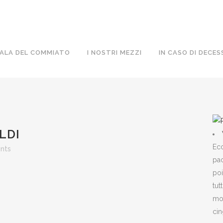
ALA DEL COMMIATO
I NOSTRI MEZZI
IN CASO DI DECES
LDI
Ecc
nts
pac
poi
tut
mon
cin