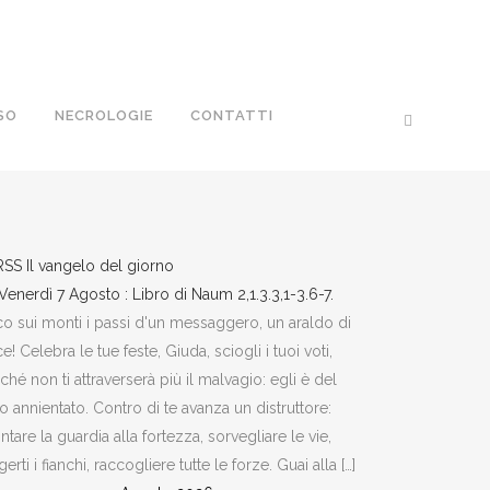
SO
NECROLOGIE
CONTATTI
Il vangelo del giorno
Venerdì 7 Agosto : Libro di Naum 2,1.3.3,1-3.6-7.
o sui monti i passi d'un messaggero, un araldo di
e! Celebra le tue feste, Giuda, sciogli i tuoi voti,
ché non ti attraverserà più il malvagio: egli è del
to annientato. Contro di te avanza un distruttore:
tare la guardia alla fortezza, sorvegliare le vie,
gerti i fianchi, raccogliere tutte le forze. Guai alla […]