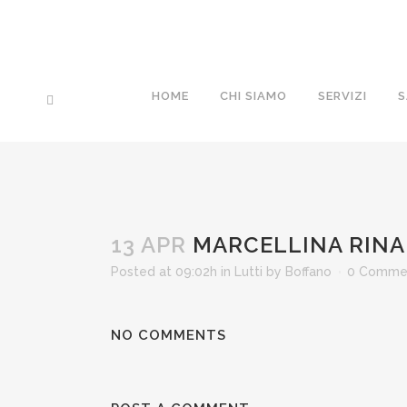
HOME
CHI SIAMO
SERVIZI
S
13 APR
MARCELLINA RINA
Posted at 09:02h
in
Lutti
by
Boffano
0 Comme
NO COMMENTS