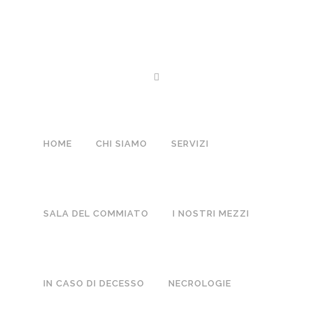
07 GEN
MARIA BARBA VED. PAVONE
Posted at 11:13h
in
Lutti
by
Boffano
0 Comments
HOME
CHI SIAMO
SERVIZI
NO COMMENTS
SALA DEL COMMIATO
I NOSTRI MEZZI
POST A COMMENT
IN CASO DI DECESSO
NECROLOGIE