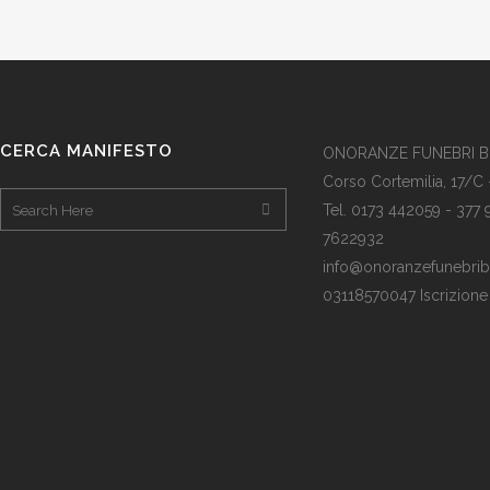
CERCA MANIFESTO
ONORANZE FUNEBRI 
Corso Cortemilia, 17/C 
Tel. 0173 442059 - 377
7622932
info@onoranzefunebribof
03118570047 Iscrizion