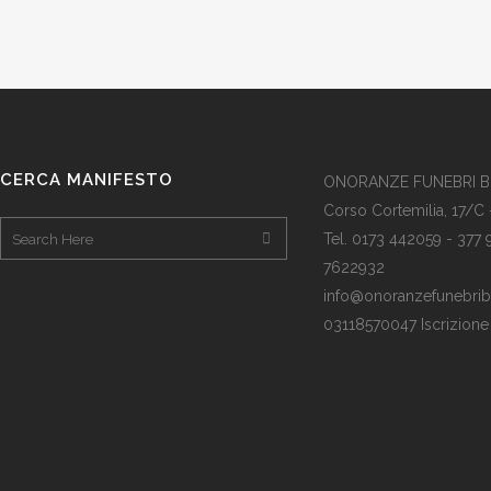
CERCA MANIFESTO
ONORANZE FUNEBRI 
Corso Cortemilia, 17/C 
Tel. 0173 442059 - 377
7622932
info@onoranzefunebribof
03118570047 Iscrizion