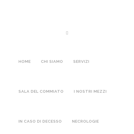
09 GIU
MARIA OLIVERI IN ABBÀ
Posted at 13:26h
in
Lutti
by
Boffano
0 Comments
HOME
CHI SIAMO
SERVIZI
NO COMMENTS
SALA DEL COMMIATO
I NOSTRI MEZZI
POST A COMMENT
IN CASO DI DECESSO
NECROLOGIE