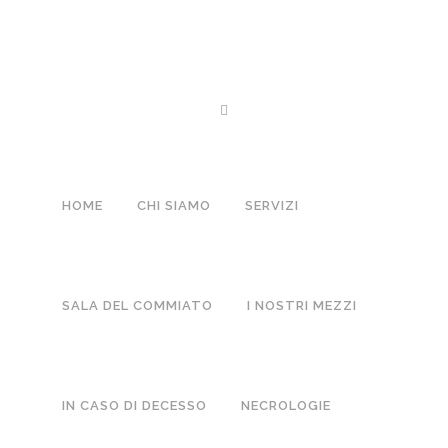
04 GEN
MARILISA BRUNETTO VED. 
Posted at 12:57h
in
Lutti
by
Boffano
0 Comments
HOME
CHI SIAMO
SERVIZI
NO COMMENTS
SALA DEL COMMIATO
I NOSTRI MEZZI
POST A COMMENT
IN CASO DI DECESSO
NECROLOGIE