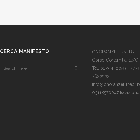
CERCA MANIFESTO
ONORANZE FUNEBRI 
Corso Cortemilia, 17/C 
Tel. 0173 442059 - 377
7622932
info@onoranzefunebribof
03118570047 Iscrizion