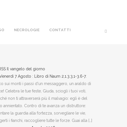
SO
NECROLOGIE
CONTATTI
Il vangelo del giorno
Venerdì 7 Agosto : Libro di Naum 2,1.3.3,1-3.6-7.
o sui monti i passi d'un messaggero, un araldo di
e! Celebra le tue feste, Giuda, sciogli i tuoi voti,
ché non ti attraverserà più il malvagio: egli è del
to annientato. Contro di te avanza un distruttore:
tare la guardia alla fortezza, sorvegliare le vie,
gerti i fianchi, raccogliere tutte le forze. Guai alla […]