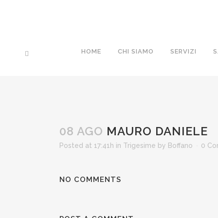
HOME
CHI SIAMO
SERVIZI
S
08 AGO
MAURO DANIELE
Posted at 17:41h
in
Trigesime
by
Boffano
0 C
NO COMMENTS