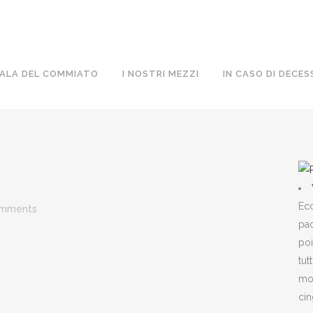
ALA DEL COMMIATO
I NOSTRI MEZZI
IN CASO DI DECES
Ecc
omments
pac
poi
tut
mon
cin