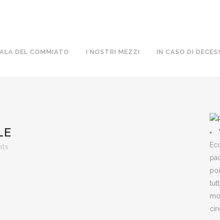
ALA DEL COMMIATO
I NOSTRI MEZZI
IN CASO DI DECES
LE
Ecc
ts
pac
poi
tut
mon
cin