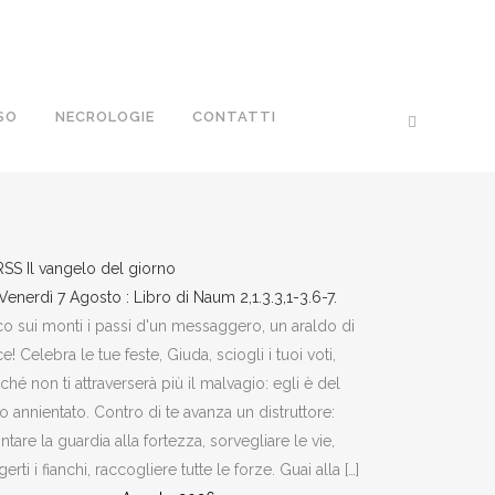
SO
NECROLOGIE
CONTATTI
Il vangelo del giorno
Venerdì 7 Agosto : Libro di Naum 2,1.3.3,1-3.6-7.
o sui monti i passi d'un messaggero, un araldo di
e! Celebra le tue feste, Giuda, sciogli i tuoi voti,
ché non ti attraverserà più il malvagio: egli è del
to annientato. Contro di te avanza un distruttore:
tare la guardia alla fortezza, sorvegliare le vie,
gerti i fianchi, raccogliere tutte le forze. Guai alla […]