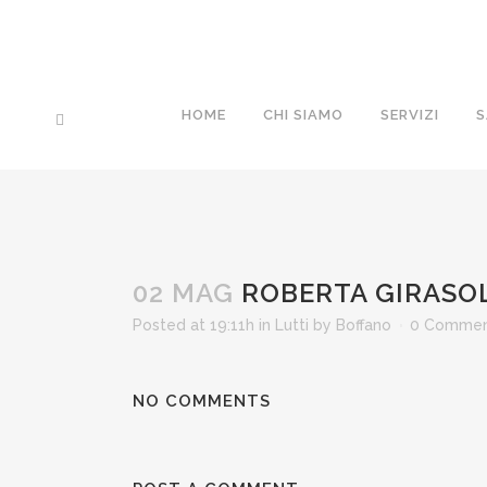
HOME
CHI SIAMO
SERVIZI
S
02 MAG
ROBERTA GIRASO
Posted at 19:11h
in
Lutti
by
Boffano
0 Commen
NO COMMENTS