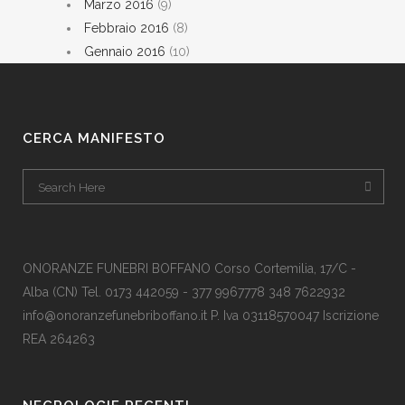
Marzo 2016
(9)
Febbraio 2016
(8)
Gennaio 2016
(10)
CERCA MANIFESTO
ONORANZE FUNEBRI BOFFANO Corso Cortemilia, 17/C -
Alba (CN) Tel. 0173 442059 - 377 9967778 348 7622932
info@onoranzefunebriboffano.it P. Iva 03118570047 Iscrizione
REA 264263