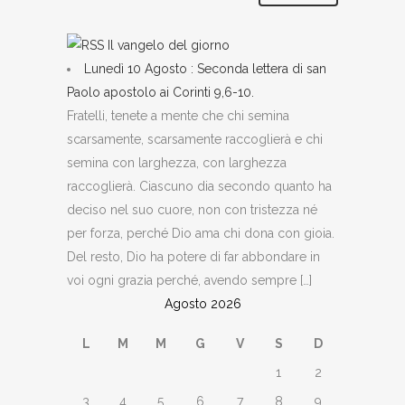
Il vangelo del giorno
Lunedì 10 Agosto : Seconda lettera di san
Paolo apostolo ai Corinti 9,6-10.
Fratelli, tenete a mente che chi semina
scarsamente, scarsamente raccoglierà e chi
semina con larghezza, con larghezza
raccoglierà. Ciascuno dia secondo quanto ha
deciso nel suo cuore, non con tristezza né
per forza, perché Dio ama chi dona con gioia.
Del resto, Dio ha potere di far abbondare in
voi ogni grazia perché, avendo sempre […]
Agosto 2026
L
M
M
G
V
S
D
1
2
3
4
5
6
7
8
9