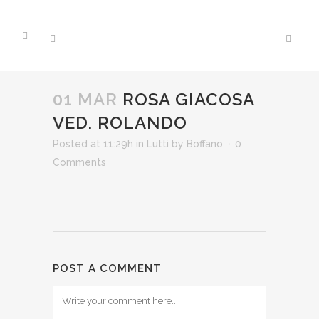
01 MAR
ROSA GIACOSA
VED. ROLANDO
Posted at 11:29h
in
Lutti
by
Boffano
0
Comments
POST A COMMENT