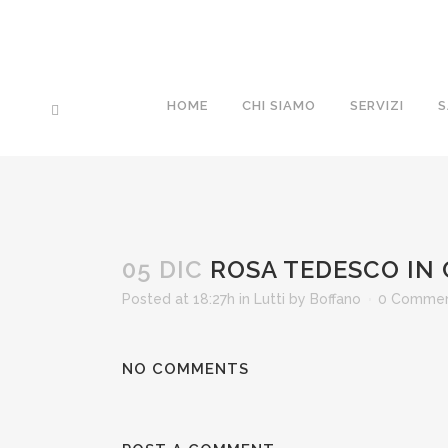
HOME
CHI SIAMO
SERVIZI
S
05 DIC
ROSA TEDESCO IN
Posted at 18:27h
in
Lutti
by
Boffano
0 Comme
NO COMMENTS