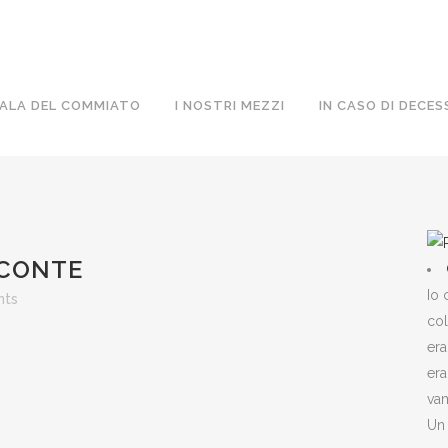
ALA DEL COMMIATO
I NOSTRI MEZZI
IN CASO DI DECES
 CONTE
Io 
nts
col
era
era
vam
Un 