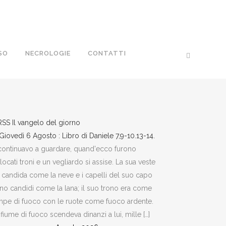
SO
NECROLOGIE
CONTATTI
Il vangelo del giorno
Giovedì 6 Agosto : Libro di Daniele 7,9-10.13-14.
continuavo a guardare, quand'ecco furono
locati troni e un vegliardo si assise. La sua veste
 candida come la neve e i capelli del suo capo
no candidi come la lana; il suo trono era come
pe di fuoco con le ruote come fuoco ardente.
fiume di fuoco scendeva dinanzi a lui, mille […]