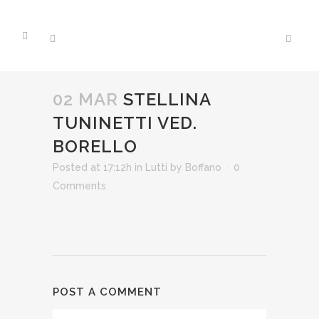
02 MAR
STELLINA
TUNINETTI VED.
BORELLO
Posted at 17:12h
in
Lutti
by
Boffano
0
Comments
POST A COMMENT