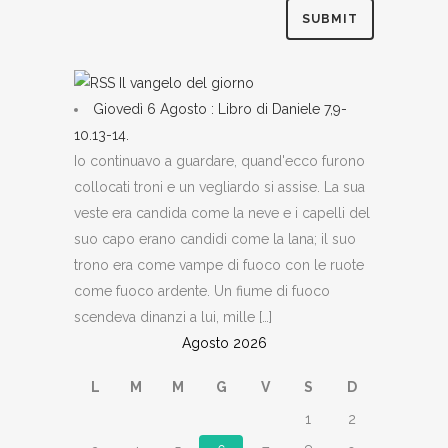
Il vangelo del giorno
Giovedì 6 Agosto : Libro di Daniele 7,9-
10.13-14.
Io continuavo a guardare, quand'ecco furono
collocati troni e un vegliardo si assise. La sua
veste era candida come la neve e i capelli del
suo capo erano candidi come la lana; il suo
trono era come vampe di fuoco con le ruote
come fuoco ardente. Un fiume di fuoco
scendeva dinanzi a lui, mille […]
Agosto 2026
L
M
M
G
V
S
D
1
2