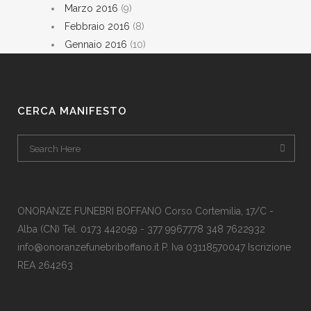
Marzo 2016
(9)
Febbraio 2016
(8)
Gennaio 2016
(10)
CERCA MANIFESTO
ONORANZE FUNEBRI BOFFANO Corso Cortemilia, 17/C -
Alba (CN) Tel. 0173 442059 - 377 9967778 348 7622932
info@onoranzefunebriboffano.it P. Iva 03118570047 Iscrizione
REA 264263