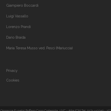
Giampiero Boccardi
Luigi Vassallo
Lorenzo Prandi
Dario Braida
Maria Teresa Musso ved. Pesci (Mariuccia)
Privacy
Cookies
Onoranze Funebri Boffano Corso Cortemilia, 17/C - Alba (CN) Tel. 0173 442059 - 377