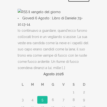
Il vangelo del giorno
Giovedì 6 Agosto : Libro di Daniele 7,9-
10.13-14.
Io continuavo a guardare, quand'ecco furono
collocati troni e un vegliardo si assise. La sua
veste era candida come la neve e i capelli del
suo capo erano candidi come la lana; il suo
trono era come vampe di fuoco con le ruote
come fuoco ardente. Un fiume di fuoco
scendeva dinanzi a lui, mille […]
Agosto 2026
L
M
M
G
V
S
D
1
2
3
4
5
6
7
8
9