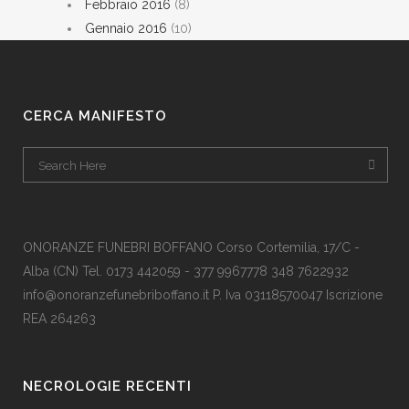
Febbraio 2016
(8)
Gennaio 2016
(10)
CERCA MANIFESTO
ONORANZE FUNEBRI BOFFANO Corso Cortemilia, 17/C -
Alba (CN) Tel. 0173 442059 - 377 9967778 348 7622932
info@onoranzefunebriboffano.it P. Iva 03118570047 Iscrizione
REA 264263
NECROLOGIE RECENTI