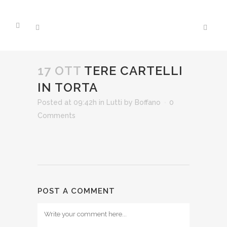
17 OTT
TERE CARTELLI
IN TORTA
Posted at 09:42h
in
Lutti
by
Boffano
0
Comments
POST A COMMENT