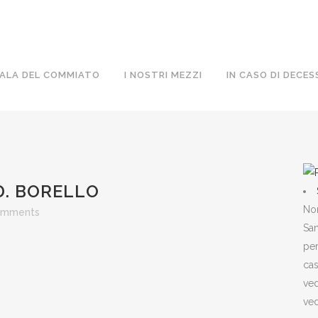
ALA DEL COMMIATO
I NOSTRI MEZZI
IN CASO DI DECES
D. BORELLO
Non
omments
San
per
cas
ved
ved