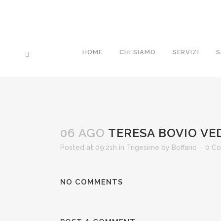
HOME
CHI SIAMO
SERVIZI
S
06 AGO
TERESA BOVIO VE
Posted at 09:21h
in
Trigesime
by
Boffano
0 C
NO COMMENTS