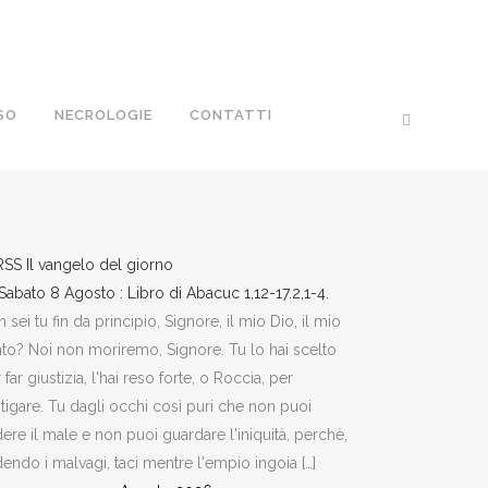
SO
NECROLOGIE
CONTATTI
Il vangelo del giorno
Sabato 8 Agosto : Libro di Abacuc 1,12-17.2,1-4.
 sei tu fin da principio, Signore, il mio Dio, il mio
to? Noi non moriremo, Signore. Tu lo hai scelto
 far giustizia, l'hai reso forte, o Roccia, per
tigare. Tu dagli occhi così puri che non puoi
ere il male e non puoi guardare l'iniquità, perchè,
endo i malvagi, taci mentre l'empio ingoia […]