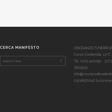
CERCA MANIFESTO
ONORANZE FUNEBRI 
Corso Cortemilia, 17/C 
Tel. 0173 442059 - 377
7622932
info@onoranzefunebribof
03118570047 Iscrizion