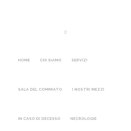
15 AGO
TERESIO GIUSEPPE ANSELM
Posted at 16:00h
in
Lutti
by
Boffano
0 Comments
HOME
CHI SIAMO
SERVIZI
NO COMMENTS
SALA DEL COMMIATO
I NOSTRI MEZZI
POST A COMMENT
IN CASO DI DECESSO
NECROLOGIE