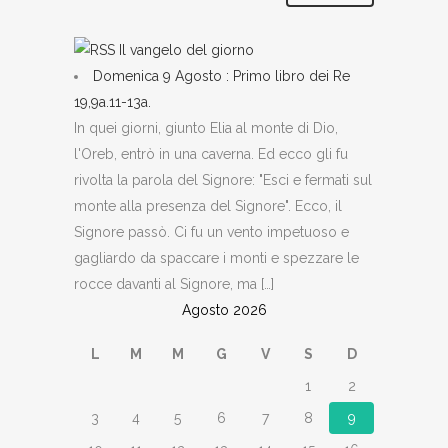
Il vangelo del giorno
Domenica 9 Agosto : Primo libro dei Re
19,9a.11-13a.
In quei giorni, giunto Elia al monte di Dio,
l'Oreb, entrò in una caverna. Ed ecco gli fu
rivolta la parola del Signore: "Esci e fermati sul
monte alla presenza del Signore". Ecco, il
Signore passò. Ci fu un vento impetuoso e
gagliardo da spaccare i monti e spezzare le
rocce davanti al Signore, ma […]
Agosto 2026
L
M
M
G
V
S
D
1
2
3
4
5
6
7
8
9