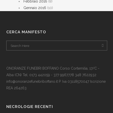
Febbraio 2016
(8)
Gennaio 2016
(10)
CERCA MANIFESTO
ONORANZE FUNEBRI BOFFANO Corso Cortemilia, 17/C -
Alba (CN) Tel. 0173 442059 - 377 9967778 348 7622932
info@onoranzefunebriboffano.it P. Iva 03118570047 Iscrizione
REA 264263
NECROLOGIE RECENTI