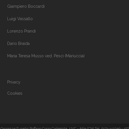
Giampiero Boccardi
Luigi Vassallo
Lorenzo Prandi
Dario Braida
Maria Teresa Musso ved. Pesci (Mariuccia)
Privacy
Cookies
Onoranze Funebri Boffano Corso Cortemilia, 17/C - Alba (CN) Tel. 0173 442059 - 377