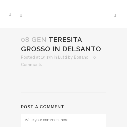
08 GEN
TERESITA
GROSSO IN DELSANTO
Posted at 19:17h
in
Lutti
by
Boffano
0
Comments
POST A COMMENT